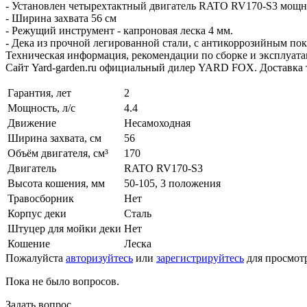
- Установлен четырехтактный двигатель RATO RV170-S3 мощно
- Ширина захвата 56 см
- Режущий инструмент - капроновая леска 4 мм.
- Дека из прочной легированной стали, с антикоррозийным по
Техническая информация, рекомендации по сборке и эксплуата
Сайт Yard-garden.ru официальный дилер YARD FOX. Доставка т
Гарантия, лет
2
Мощность, л/с
4.4
Движение
Несамоходная
Ширина захвата, см
56
Объём двигателя, см³
170
Двигатель
RATO RV170-S3
Высота кошения, мм
50-105, 3 положения
Травосборник
Нет
Корпус деки
Сталь
Штуцер для мойки деки
Нет
Кошение
Леска
Пожалуйста
авторизуйтесь
или
зарегистрируйтесь
для просмот
Пока не было вопросов.
Задать вопрос