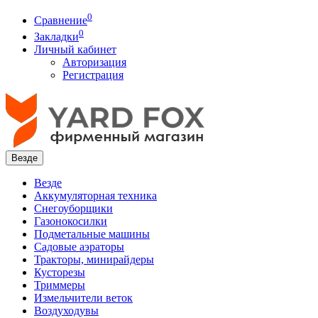
0
Сравнение
0
Закладки
Личный кабинет
Авторизация
Регистрация
Везде
Везде
Аккумуляторная техника
Снегоуборщики
Газонокосилки
Подметальные машины
Садовые аэраторы
Тракторы, минирайдеры
Кусторезы
Триммеры
Измельчители веток
Воздуходувы