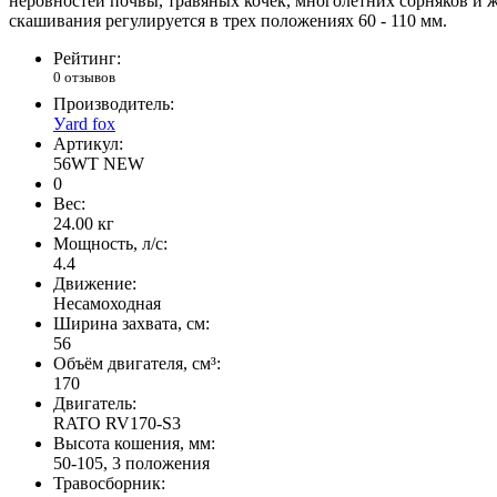
неровностей почвы, травяных кочек, многолетних сорняков и ж
скашивания регулируется в трех положениях 60 - 110 мм.
Рейтинг:
0 отзывов
Производитель:
Уard fox
Артикул:
56WT NEW
0
Вес:
24.00
кг
Мощность, л/с:
4.4
Движение:
Несамоходная
Ширина захвата, см:
56
Объём двигателя, см³:
170
Двигатель:
RATO RV170-S3
Высота кошения, мм:
50-105, 3 положения
Травосборник: