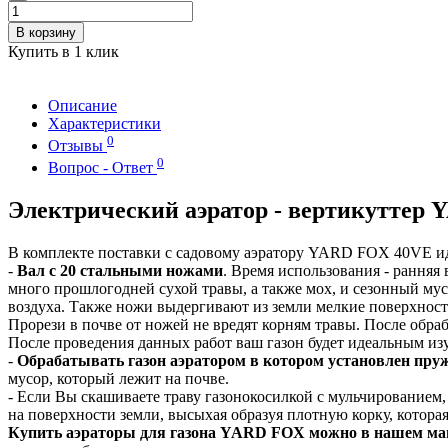
В корзину
Купить в 1 клик
Описание
Характеристики
0
Отзывы
0
Вопрос - Ответ
Электрический аэратор - вертикуттер 
В комплекте поставки с садовому аэратору YARD FOX 40VE иду
-
Вал с 20 стальными ножами
. Время использования - ранняя 
много прошлогодней сухой травы, а также мох, и сезонный му
воздуха. Также ножи выдергивают из земли мелкие поверхност
Прорези в почве от ножей не вредят корням травы. После обр
После проведения данных работ ваш газон будет идеальным изу
-
Обрабатывать газон аэратором в котором установлен пр
мусор, который лежит на почве.
- Если Вы скашиваете траву газонокосилкой с мульчированием, 
на поверхности земли, высыхая образуя плотную корку, которая
Купить аэраторы для газона YARD FOX можно в нашем маг