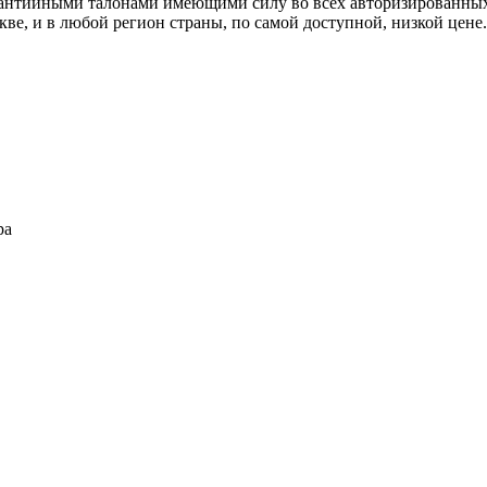
рантийными талонами имеющими силу во всех авторизированных
е, и в любой регион страны, по самой доступной, низкой цене.
ра