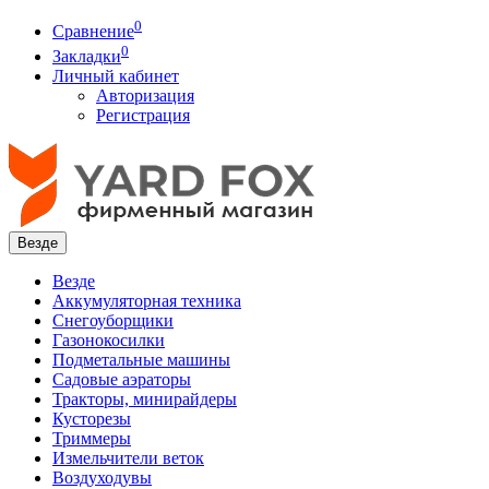
0
Сравнение
0
Закладки
Личный кабинет
Авторизация
Регистрация
Везде
Везде
Аккумуляторная техника
Снегоуборщики
Газонокосилки
Подметальные машины
Садовые аэраторы
Тракторы, минирайдеры
Кусторезы
Триммеры
Измельчители веток
Воздуходувы