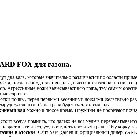
YARD FOX для газона.
т два вала, которые значительно различаются по области прим
веска, после периода таяния снега, высыхания газона, но пока е
сор. Агрессивные ножи вычесывают всю грязь, тем самым обеспе
ные сорняки.
аботки почвы, перед первыми весенними дождями желательно рав
мрудно-зеленым. Сама трава будет густая и сильная.
ужинный вал
можно в любое время. Пружины не прорезают почву
стоит всегда помнить, что далеко не вся мульча перерабатываетс
 не дает влаге и воздуху поступать в корням травы. Эту корку 
азине в Москве
. Сайт Yard-garden.ru официальный дилер YARD